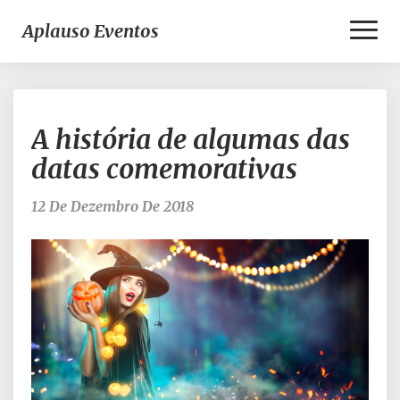
Toggl
Aplauso Eventos
Naviga
A
A história de algumas das
história
de
datas comemorativas
algumas
das
12 De Dezembro De 2018
datas
comemorativas