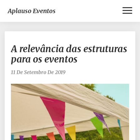
Toggl
Aplauso Eventos
Naviga
A
A relevância das estruturas
relevância
das
para os eventos
estruturas
para
11 De Setembro De 2019
os
eventos