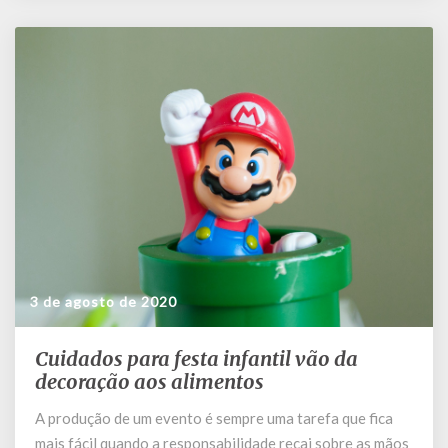
3 de agosto de 2020
Cuidados para festa infantil vão da
Cuidados
para
decoração aos alimentos
festa
A produção de um evento é sempre uma tarefa que fica
infantil
mais fácil quando a responsabilidade recai sobre as mãos
vão