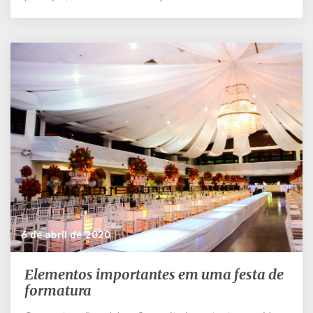
6 de abril de 2020
Elementos importantes em uma festa de
Elementos
importantes
formatura
em