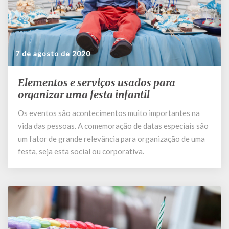
7 de agosto de 2020
Elementos e serviços usados para
Elementos
e
organizar uma festa infantil
serviços
Os eventos são acontecimentos muito importantes na
usados
vida das pessoas. A comemoração de datas especiais são
para
organizar
um fator de grande relevância para organização de uma
uma
festa, seja esta social ou corporativa.
festa
infantil