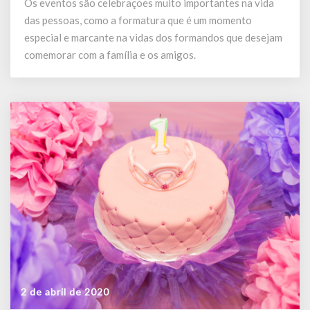
Os eventos são celebrações muito importantes na vida
uma
das pessoas, como a formatura que é um momento
festa
de
especial e marcante na vidas dos formandos que desejam
formatura
comemorar com a família e os amigos.
2 de abril de 2020