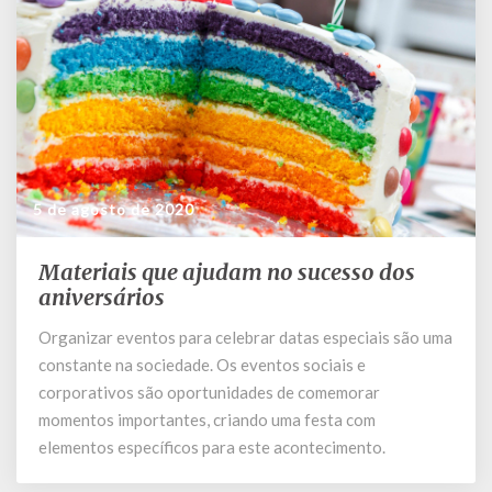
5 de agosto de 2020
Materiais que ajudam no sucesso dos
Materiais
que
aniversários
ajudam
Organizar eventos para celebrar datas especiais são uma
no
constante na sociedade. Os eventos sociais e
sucesso
dos
corporativos são oportunidades de comemorar
aniversários
momentos importantes, criando uma festa com
elementos específicos para este acontecimento.