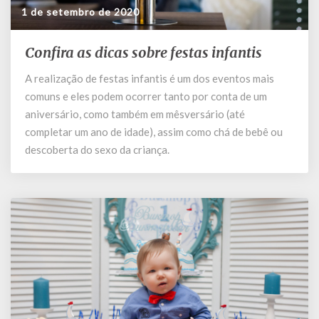
1 de setembro de 2020
Confira as dicas sobre festas infantis
Confira
as
A realização de festas infantis é um dos eventos mais
dicas
comuns e eles podem ocorrer tanto por conta de um
sobre
festas
aniversário, como também em mêsversário (até
infantis
completar um ano de idade), assim como chá de bebê ou
descoberta do sexo da criança.