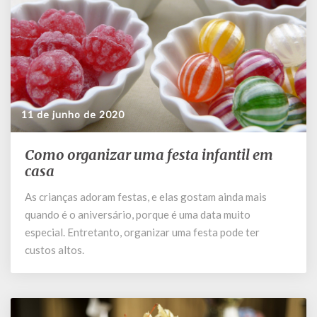
11 de junho de 2020
Como organizar uma festa infantil em
Como
organizar
casa
uma
As crianças adoram festas, e elas gostam ainda mais
festa
quando é o aniversário, porque é uma data muito
infantil
em
especial. Entretanto, organizar uma festa pode ter
casa
custos altos.