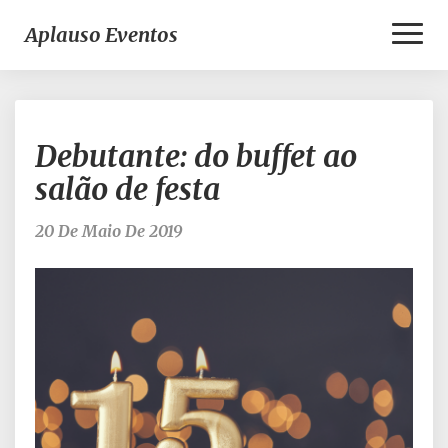
Toggl
Aplauso Eventos
Naviga
Debutante:
Debutante: do buffet ao
do
buffet
salão de festa
ao
salão
20 De Maio De 2019
de
festa