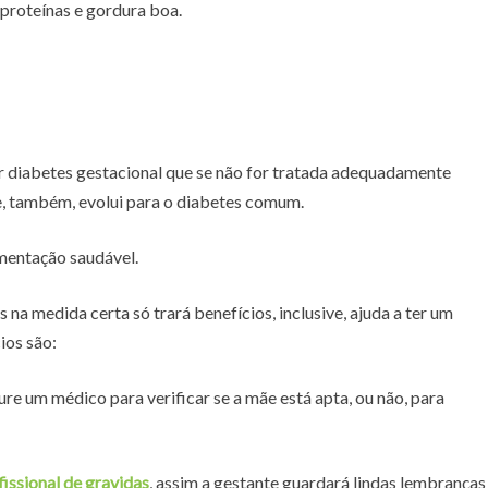
 proteínas e gordura boa.
 diabetes gestacional que se não for tratada adequadamente
e, também, evolui para o diabetes comum.
imentação saudável.
na medida certa só trará benefícios, inclusive, ajuda a ter um
ios são:
ure um médico para verificar se a mãe está apta, ou não, para
fissional de gravidas
, assim a gestante guardará lindas lembranças