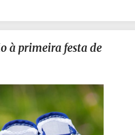
Filhos:
o à primeira festa de
Da
gestação
à
primeira
festa
de
aniversário