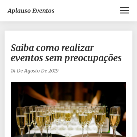
Toggl
Aplauso Eventos
Naviga
Saiba
Saiba como realizar
como
realizar
eventos sem preocupações
eventos
sem
14 De Agosto De 2019
preocupações