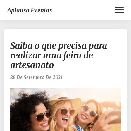
Toggl
Aplauso Eventos
Naviga
Saiba
Saiba o que precisa para
o
que
realizar uma feira de
precisa
artesanato
para
realizar
uma
28 De Setembro De 2021
feira
de
artesanato