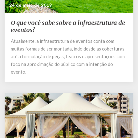
24 de maio de 2019
O que você sabe sobre a infraestrutura de
O
que
eventos?
você
Atualmente, a infraestrutura de eventos conta com
sabe
muitas formas de ser montada, indo desde as coberturas
sobre
a
até a formulação de peças, teatros e apresentações com
infraestrutura
foco na aproximação do público com a intenção do
de
evento.
eventos?