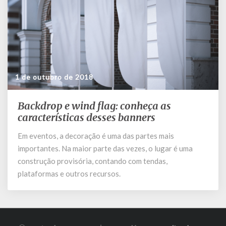
1 de outubro de 2018
Backdrop e wind flag: conheça as
Backdrop
e
características desses banners
wind
Em eventos, a decoração é uma das partes mais
flag:
importantes. Na maior parte das vezes, o lugar é uma
conheça
as
construção provisória, contando com tendas,
características
plataformas e outros recursos.
desses
banners