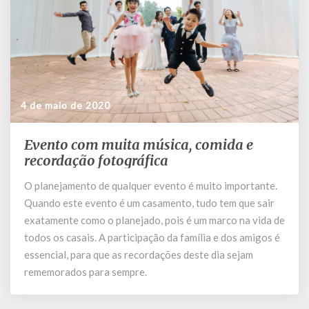
4 de maio de 2020
Evento com muita música, comida e
Evento
com
recordação fotográfica
muita
O planejamento de qualquer evento é muito importante.
música,
Quando este evento é um casamento, tudo tem que sair
comida
e
exatamente como o planejado, pois é um marco na vida de
recordação
todos os casais. A participação da família e dos amigos é
fotográfica
essencial, para que as recordações deste dia sejam
rememorados para sempre.