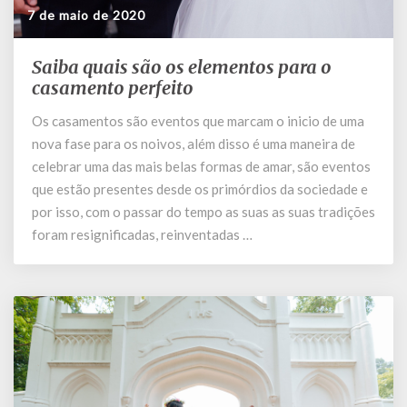
7 de maio de 2020
Saiba quais são os elementos para o
Saiba
quais
casamento perfeito
são
Os casamentos são eventos que marcam o inicio de uma
os
nova fase para os noivos, além disso é uma maneira de
elementos
para
celebrar uma das mais belas formas de amar, são eventos
o
que estão presentes desde os primórdios da sociedade e
casamento
por isso, com o passar do tempo as suas as suas tradições
perfeito
foram resignificadas, reinventadas …