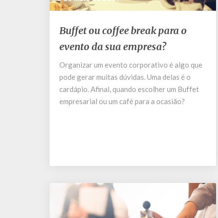
Buffet
Buffet ou coffee break para o
ou
evento da sua empresa?
coffee
break
Organizar um evento corporativo é algo que
para
pode gerar muitas dúvidas. Uma delas é o
o
evento
cardápio. Afinal, quando escolher um Buffet
da
empresarial ou um café para a ocasião?
sua
empresa?