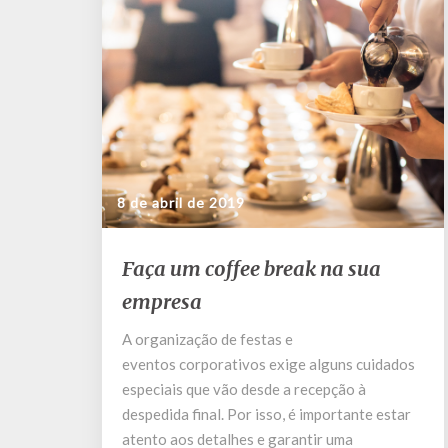
8 de abril de 2019
Faça
Faça um coffee break na sua
um
empresa
coffee
break
A organização de festas e
na
eventos corporativos exige alguns cuidados
sua
empresa
especiais que vão desde a recepção à
despedida final. Por isso, é importante estar
atento aos detalhes e garantir uma