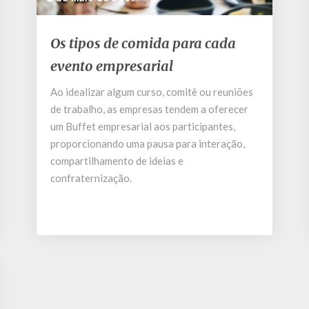
Os
Os tipos de comida para cada
tipos
evento empresarial
de
comida
Ao idealizar algum curso, comitê ou reuniões
para
de trabalho, as empresas tendem a oferecer
cada
evento
um Buffet empresarial aos participantes,
empresarial
proporcionando uma pausa para interação,
compartilhamento de ideias e
confraternização.