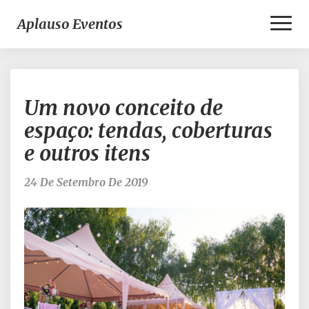
Toggl
Aplauso Eventos
Naviga
Um
Um novo conceito de
novo
conceito
espaço: tendas, coberturas
de
e outros itens
espaço:
tendas,
coberturas
24 De Setembro De 2019
e
outros
itens