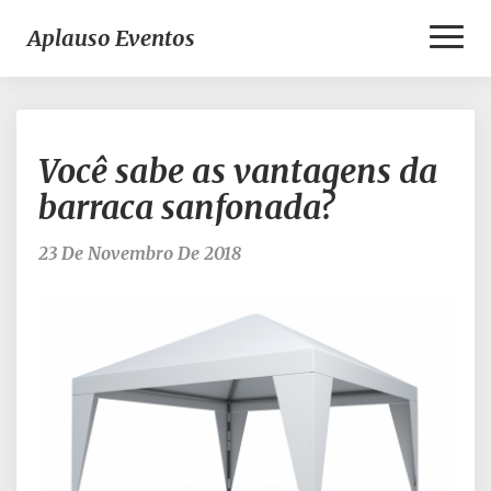
Toggl
Aplauso Eventos
Naviga
Você
Você sabe as vantagens da
sabe
as
barraca sanfonada?
vantagens
da
23 De Novembro De 2018
barraca
sanfonada?