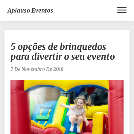
Toggl
Aplauso Eventos
Naviga
5
5 opções de brinquedos
opções
de
para divertir o seu evento
brinquedos
para
7 De Novembro De 2018
divertir
o
seu
evento