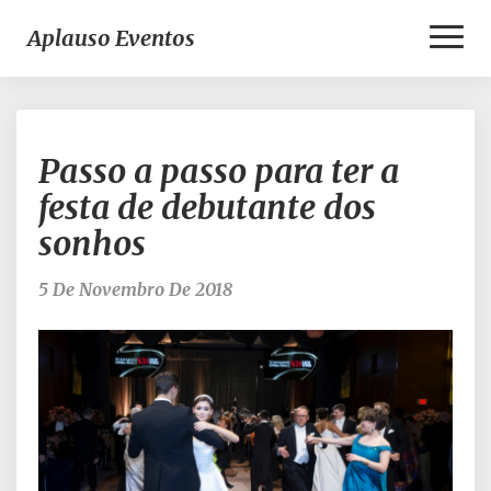
Toggl
Aplauso Eventos
Naviga
Passo
Passo a passo para ter a
a
passo
festa de debutante dos
para
sonhos
ter
a
festa
5 De Novembro De 2018
de
debutante
dos
sonhos