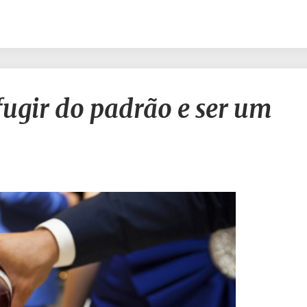
Casamento
ugir do padrão e ser um
pode
fugir
do
padrão
e
ser
um
sucesso