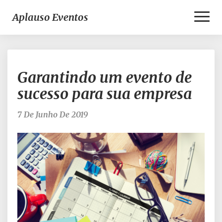
Toggl
Aplauso Eventos
Naviga
Garantindo
Garantindo um evento de
um
evento
sucesso para sua empresa
de
sucesso
7 De Junho De 2019
para
sua
empresa