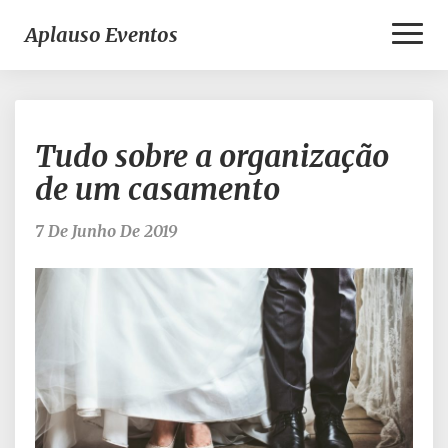
Toggl
Aplauso Eventos
Naviga
Tudo
Tudo sobre a organização
sobre
a
de um casamento
organização
de
7 De Junho De 2019
um
casamento