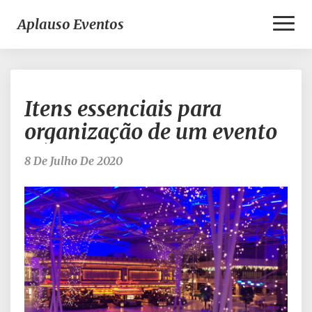
Toggl
Aplauso Eventos
Naviga
Itens
Itens essenciais para
essenciais
para
organização de um evento
organização
de
8 De Julho De 2020
um
evento