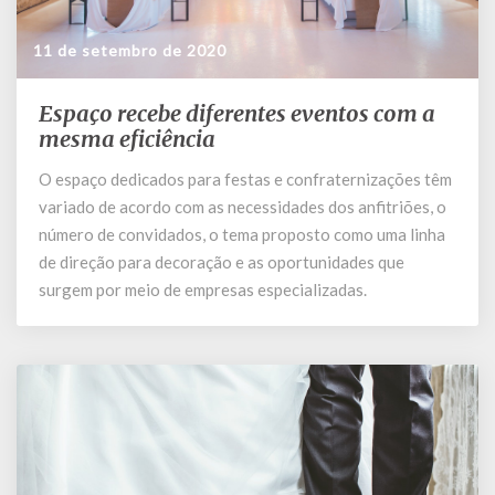
11 de setembro de 2020
Espaço recebe diferentes eventos com a
Espaço
recebe
mesma eficiência
diferentes
O espaço dedicados para festas e confraternizações têm
eventos
variado de acordo com as necessidades dos anfitriões, o
com
a
número de convidados, o tema proposto como uma linha
mesma
de direção para decoração e as oportunidades que
eficiência
surgem por meio de empresas especializadas.