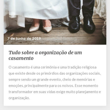
7 de junho de 2019
Tudo sobre a organização de um
Tudo
sobre
casamento
a
O casamento é uma cerimônia e uma tradição religiosa
organização
que existe desde os primórdios das organizações sociais,
de
um
sempre sendo um grande evento, cheio de memórias e
casamento
emoções, principalmente para os noivos. Esse momento
transformador em suas vidas exige muito planejamento e
organização.