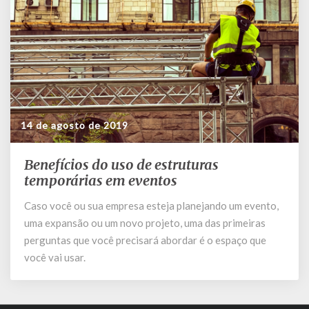
14 de agosto de 2019
Benefícios do uso de estruturas
Benefícios
do
temporárias em eventos
uso
Caso você ou sua empresa esteja planejando um evento,
de
uma expansão ou um novo projeto, uma das primeiras
estruturas
temporárias
perguntas que você precisará abordar é o espaço que
em
você vai usar.
eventos