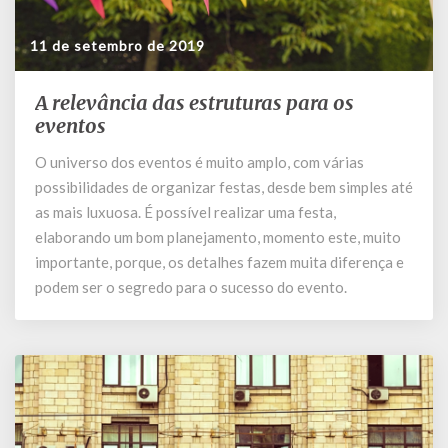
11 de setembro de 2019
A relevância das estruturas para os
A
relevância
eventos
das
O universo dos eventos é muito amplo, com várias
estruturas
possibilidades de organizar festas, desde bem simples até
para
os
as mais luxuosa. É possível realizar uma festa,
eventos
elaborando um bom planejamento, momento este, muito
importante, porque, os detalhes fazem muita diferença e
podem ser o segredo para o sucesso do evento.