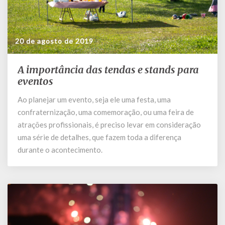
20 de agosto de 2019
A importância das tendas e stands para
A
importância
eventos
das
Ao planejar um evento, seja ele uma festa, uma
tendas
confraternização, uma comemoração, ou uma feira de
e
stands
atrações profissionais, é preciso levar em consideração
para
uma série de detalhes, que fazem toda a diferença
eventos
durante o acontecimento.